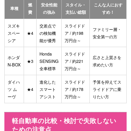
燃
安全性能
スタイル・
こんな人におす
車種
費
の強み
支払い総額
すめ！
スズキ
交差点で
スライドド
ファミリー層・
スペー
★4
の検知機
ア / 約198
安全第一の方
シア
能が優秀
万円台～
Honda
スライドド
ホンダ
広さと上質さを
★3
SENSING
ア / 約221
N-BOX
求めたい方
全車標準
万円台～
ダイハ
進化した
スライドド
予算を抑えてス
ツ ム
★4
スマート
ア / 約178
ライドドアに乗
ーヴ
アシスト
万円台～
りたい方
軽自動車の比較・検討で失敗しない
ための注意点