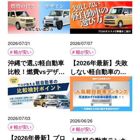
新ブレーキアシスト
を買うなら？販売ラ
と事故を防ぐ便利機
ンキングと賢い選び
能3…
方を…
2026/07/21
2026/07/07
軽が安い
軽が安い
沖縄で選ぶ軽自動車
【2026年最新】失敗
比較！燃費vsデザイ
しない軽自動車の選
ン後悔しない選び方
び方とプロのオスス
メ5車種をご紹介
2026/07/03
2026/06/26
軽が安い
軽が安い
【2026年最新】プロ